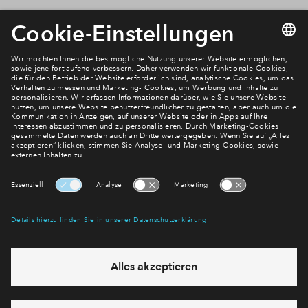
Newsletter Anmeldung
Verpassen Sie zu diesem Wohnprojekt keine Neuigkeiten
mehr! Wir halten Sie auf dem Laufenden – mit unserem
regelmäßig erscheinenden Newsletter informieren wir Sie
über den Stand dieses und weiterer Neubauprojekte.
E-Mail-Adresse
Abonnieren
Möchten Sie wissen, was wir mit Ihren Daten machen? Klicken Sie hier
für unsere
Datenschutzerklärung
.
Sie haben eine Frage? Dann rufen Sie uns gerne an (
+49 69
50603738)
oder hinterlassen Sie eine Nachricht über das