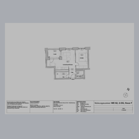
Details durch und stimmen Sie der Nutzung
des Service zu, um diese Inhalte anzuzeigen.
Mehr Informationen
Akzeptieren
Powered by
Usercentrics Consent Management
Platform