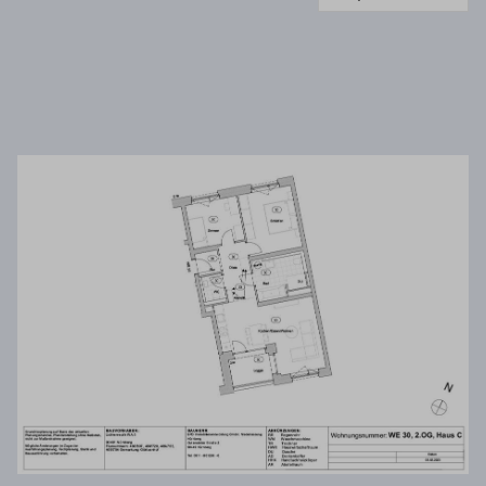
Wir verwenden Mapbox, um Inhalte
einzubetten. Dieser Service kann Daten zu
Ihren Aktivitäten sammeln. Bitte lesen Sie die
Details durch und stimmen Sie der Nutzung
des Service zu, um diese Inhalte anzuzeigen.
Mehr Informationen
Akzeptieren
Powered by
Usercentrics Consent Management
Platform