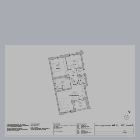
Wir verwenden Mapbox, um Inhalte
einzubetten. Dieser Service kann Daten zu
Ihren Aktivitäten sammeln. Bitte lesen Sie die
Details durch und stimmen Sie der Nutzung
des Service zu, um diese Inhalte anzuzeigen.
Mehr Informationen
Akzeptieren
Powered by
Usercentrics Consent Management
Platform