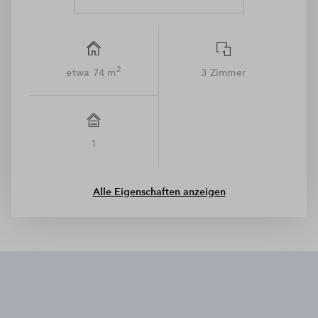
2
etwa 74 m
3 Zimmer
1
Alle Eigenschaften anzeigen
Wir benötigen Ihre Zustimmung, um
den Mapbox-Service zu laden!