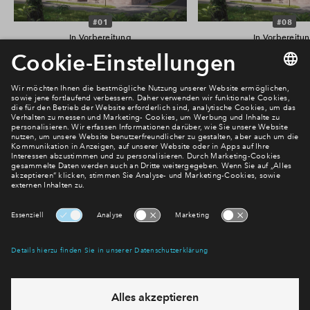
#01
#08
In Vorbereitung
In Vorbereitu
3-Zimmer-Wohnung #01
3-Zimmer-Wohnu
€ 575.000
€ 590.000
Lichtquartier
Lichtquartier
Newsletter Anmeldung
Verpassen Sie zu diesem Wohnprojekt keine Neuigkeiten
mehr! Wir halten Sie auf dem Laufenden – mit unserem
regelmäßig erscheinenden Newsletter informieren wir Sie
über den Stand dieses und weiterer Neubauprojekte.